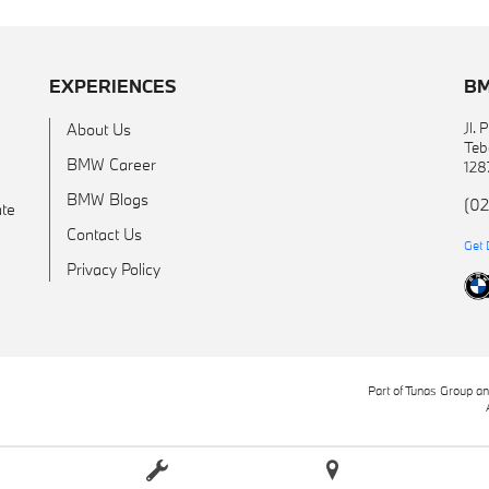
EXPERIENCES
BM
Jl.
About Us
Teb
BMW Career
128
BMW Blogs
(02
te
Contact Us
Get 
Privacy Policy
Part of Tunas Group a