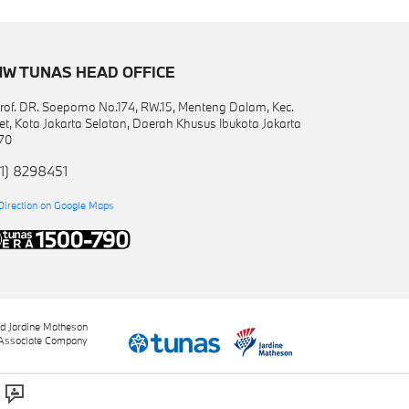
W TUNAS HEAD OFFICE
 Prof. DR. Soepomo No.174, RW.15, Menteng Dalam, Kec.
et, Kota Jakarta Selatan, Daerah Khusus Ibukota Jakarta
70
1) 8298451
Direction on Google Maps
nd Jardine Matheson
Associate Company