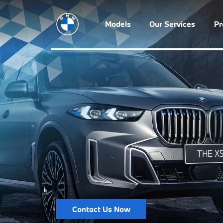
Models
Our Services
P
Contact Us Now