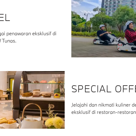
EL
i penawaran eksklusif di
W Tunas.
SPECIAL OF
Jelajahi dan nikmati kuline
eksklusif di restoran-restor