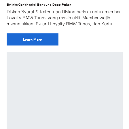
By InterContinental Bandung Dago Pakar
Diskon Syarat & Ketentuan Diskon berlaku untuk member
Loyalty BMW Tunas yang masih aktif. Member wajib
menunjukkan: E-card Loyalty BMW Tunas, dan Kartu
identitas (KTP/SIM/Paspor) sebelum transaksi dilakukan.
Diskon berlaku untuk
Learn More