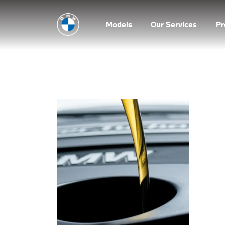
Models
Our Services
P