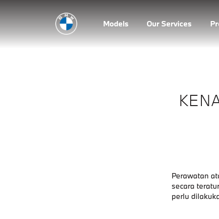
Models
Our Services
P
KENA
Perawatan a
secara teratu
perlu dilakuk