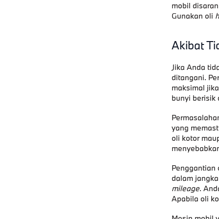
mobil disaran
Gunakan oli
h
Akibat Ti
Jika Anda tid
ditangani. P
maksimal jika
bunyi berisik
Permasalahan
yang memasti
oli kotor mau
menyebabkan 
Penggantian 
dalam jangka 
mileage
. And
Apabila oli k
Mesin mobil y