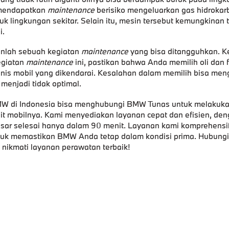
 mendapatkan
maintenance
berisiko mengeluarkan gas hidrokar
tuk lingkungan sekitar. Selain itu, mesin tersebut kemungkinan 
i.
kanlah sebuah kegiatan
maintenance
yang bisa ditangguhkan. K
egiatan
maintenance
ini, pastikan bahwa Anda memilih oli dan fi
enis mobil yang dikendarai. Kesalahan dalam memilih bisa me
i menjadi tidak optimal.
W di Indonesia bisa menghubungi BMW Tunas untuk
melakuk
it mobilnya. Kami menyediakan layanan cepat dan efisien, de
sar selesai hanya dalam 90 menit. Layanan kami komprehensi
tuk memastikan BMW Anda tetap dalam kondisi prima. Hubun
nikmati layanan perawatan terbaik!