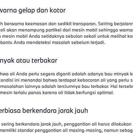
rwarna gelap dan kotor
ih berwarna keemasan dan sedikit transparan. Seiring berjalan
oli akan menampung partikel dari mesin mobil sehingga warn
a mesin mobil Anda setidaknya sebulan sekali untuk melihat kond
bantu Anda mendeteksi masalah sebelum terjadi.
nyak atau terbakar
hwa oli Anda perlu segera diganti adalah adanya bau minyak k
ondisi ini menandai bahwa terdapat kebocoran oli yang perlu 
ermasalahan lainnya adalah terciumnya bau terbakar. Hal ters
 mesin terlalu panas karena oli tidak berfungsi optimal.
erbiasa berkendara jarak jauh
sering berkendara jarak jauh, penggantian oli harus dilakukan l
 memiliki standar penggantian oli masing-masing, namun sebag