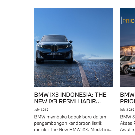
BMW IX3 INDONESIA: THE
BMW 
NEW IX3 RESMI HADIR
PRIO
DENGAN TEKNOLOGI NEUE
GIIA
July 2026
July 2026
KLASSE
BMW membuka babak baru dalam
BMW & 
pengembangan kendaraan listrik
Akses 
melalui The New BMW iX3. Model ini
Awal S