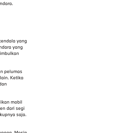
ndara.
 kendala yang
ndara yang
enimbulkan
an pelumas
ain. Ketika
 dan
ikan mobil
en dari segi
kupnya saja.
kungan. Mesin