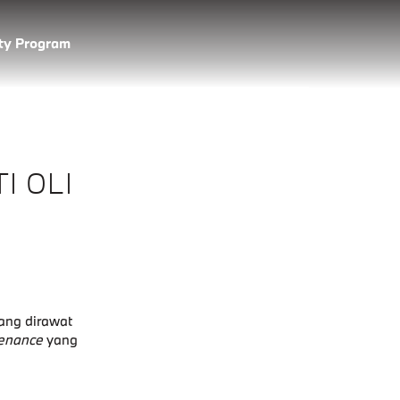
lty Program
I OLI
ang dirawat
enance
yang