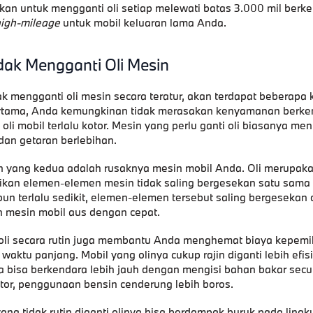
kan untuk mengganti oli setiap melewati batas 3.000 mil berke
igh-mileage
untuk mobil keluaran lama Anda.
dak Mengganti Oli Mesin
ak mengganti oli mesin secara teratur, akan terdapat beberapa
ertama, Anda kemungkinan tidak merasakan kenyamanan berke
 oli mobil terlalu kotor. Mesin yang perlu ganti oli biasanya m
 dan getaran berlebihan.
 yang kedua adalah rusaknya mesin mobil Anda. Oli merupak
kan elemen-elemen mesin tidak saling bergesekan satu sama l
pun terlalu sedikit, elemen-elemen tersebut saling bergesekan
mesin mobil aus dengan cepat.
oli secara rutin juga membantu Anda menghemat biaya kepemil
waktu panjang. Mobil yang olinya cukup rajin diganti lebih efisi
a bisa berkendara lebih jauh dengan mengisi bahan bakar secu
otor, penggunaan bensin cenderung lebih boros.
ang tidak rutin diganti olinya bisa berdampak buruk pada ling