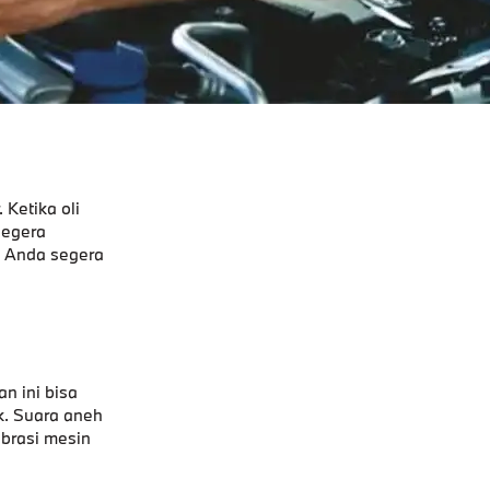
Ketika oli
segera
ka Anda segera
n ini bisa
ik. Suara aneh
ibrasi mesin