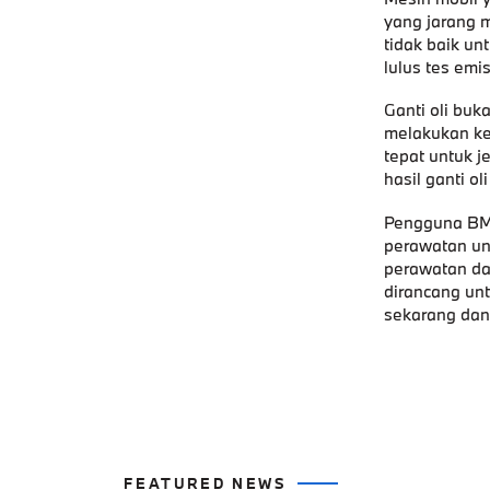
yang jarang
tidak baik un
lulus tes emis
Ganti oli bu
melakukan k
tepat untuk j
hasil ganti ol
Pengguna BM
perawatan
un
perawatan da
dirancang un
sekarang dan 
FEATURED NEWS