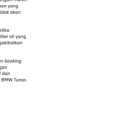
bon yang
tidak akan
etika
lter oli yang
ngakibatkan
an
booking
ngan
f dan
gi BMW Tunas