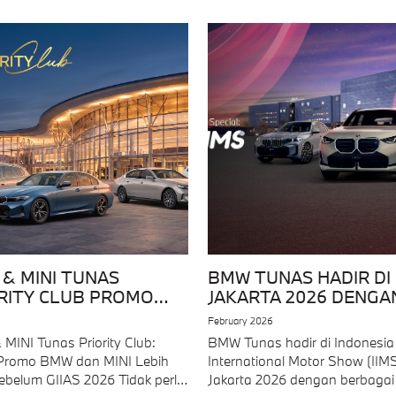
& MINI TUNAS
BMW TUNAS HADIR DI 
RITY CLUB PROMO
JAKARTA 2026 DENGA
S 2026
PROMO EKSKLUSIF
February 2026
MINI Tunas Priority Club:
BMW Tunas hadir di Indonesia
Promo BMW dan MINI Lebih
International Motor Show (IIM
ebelum GIIAS 2026 Tidak perlu
Jakarta 2026 dengan berbagai