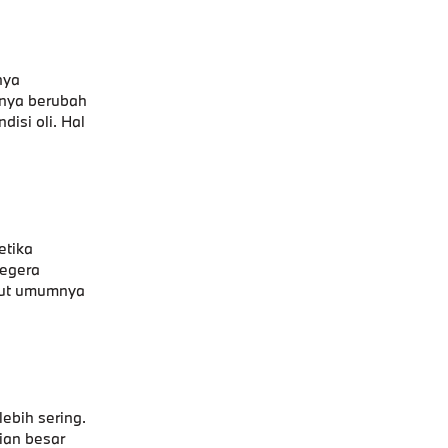
nya
anya berubah
isi oli. Hal
etika
segera
ebut umumnya
ebih sering.
ian besar