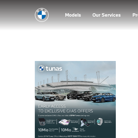
Models
Our Services
P