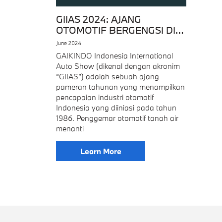
GIIAS 2024: AJANG
OTOMOTIF BERGENGSI DI
INDONESIA KEMBALI
June 2024
HADIR!
GAIKINDO Indonesia International
Auto Show (dikenal dengan akronim
“GIIAS”) adalah sebuah ajang
pameran tahunan yang menampilkan
pencapaian industri otomotif
Indonesia yang diiniasi pada tahun
1986. Penggemar otomotif tanah air
menanti
Learn More