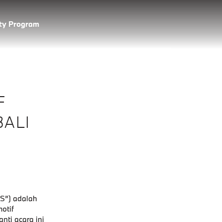
lty Program
F
BALI
S”) adalah
otif
nti acara ini