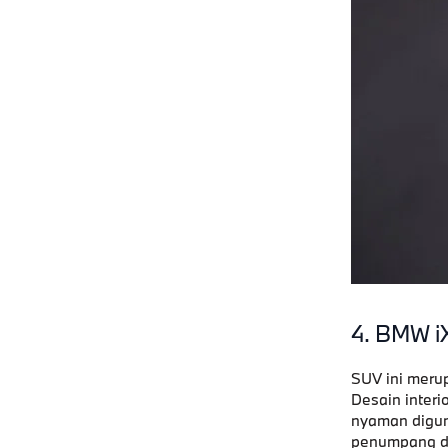
4. BMW i
SUV ini meru
Desain inter
nyaman digun
penumpang d