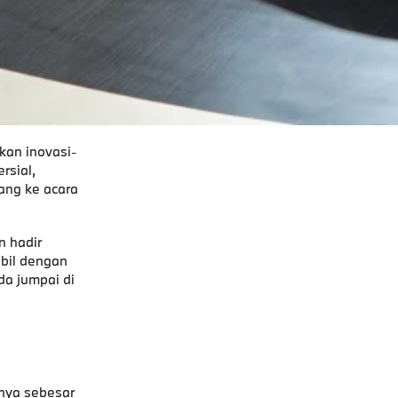
kan inovasi-
rsial,
ang ke acara
n hadir
bil dengan
da jumpai di
nya sebesar