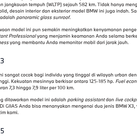
n jangkauan tempuh (WLTP) sejauh 582 km. Tidak hanya men
lid, desain interior dan eksterior model BMW ini juga indah. Sal
 adalah
panoramic glass sunroof
.
waan model ini pun semakin meningkatkan kenyamanan penge
tant Professional
yang menjamin keamanan Anda selama berk
ness
yang membantu Anda memonitor mobil dari jarak jauh.
X3
 sangat cocok bagi individu yang tinggal di wilayah urban den
nggi. Kekuatan mesinnya berkisar antara 125-185 hp.
Fuel eco
ran 7,3 hingga 7,9 liter per 100 km.
ng ditawarkan model ini adalah
parking assistant
dan
live cockp
Di GIIAS Anda bisa menanyakan mengenai dua jenis BMW X3, 
tim kami.
X5