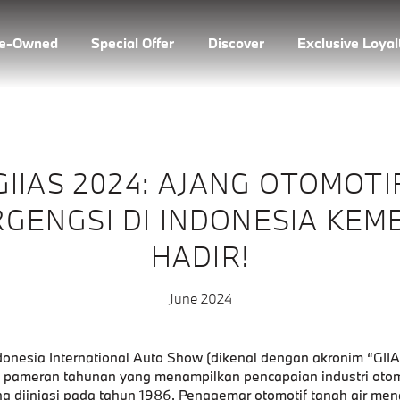
re-Owned
Special Offer
Discover
Exclusive Loya
GIIAS 2024: AJANG OTOMOTI
GENGSI DI INDONESIA KEM
HADIR!
June 2024
onesia International Auto Show (dikenal dengan akronim “GIIA
 pameran tahunan yang menampilkan pencapaian industri otom
g diiniasi pada tahun 1986. Penggemar otomotif tanah air mena