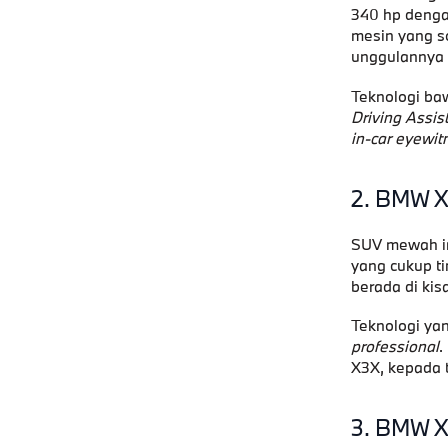
340 hp denga
mesin yang so
unggulannya
Teknologi ba
Driving Assis
in-car eyewit
2. BMW 
SUV mewah ini
yang cukup ti
berada di kisa
Teknologi ya
professional
.
X3X
, kepada 
3. BMW 