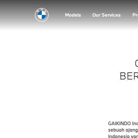
Models
Our Services
P
BER
GAIKINDO Ind
sebuah ajang
Indonesia yan