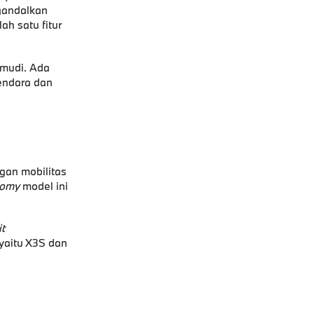
gandalkan
ah satu fitur
mudi. Ada
endara dan
gan mobilitas
nomy
model ini
it
yaitu
X3S
dan