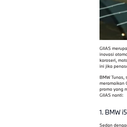
GIIAS merupa
inovasi otomo
karoseri, mot
ini jika pen
BMW Tunas
,
meramaikan G
promo yang m
GIIAS nanti:
1. BMW i5
Sedan denga