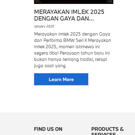
MERAYAKAN IMLEK 2025
DENGAN GAYA DAN
PERFORMA BMW SERI X
January 2025
Merayakan Imlek 2025 dengan Gaya
dan Performa BMW Seri X Merayakan
Imlek 2025, momen istimewa ini
segera tiba! Perayaan tahun baru ini
bukan hanya tentang tradisi, tetapi
juga saat yang
Learn More
FIND US ON
PRODUCTS &
SERVICES