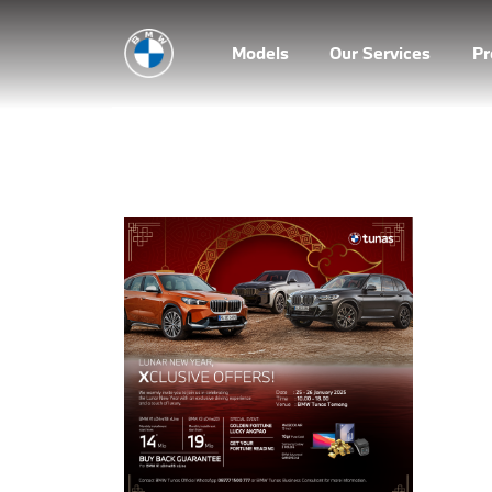
Models
Our Services
P