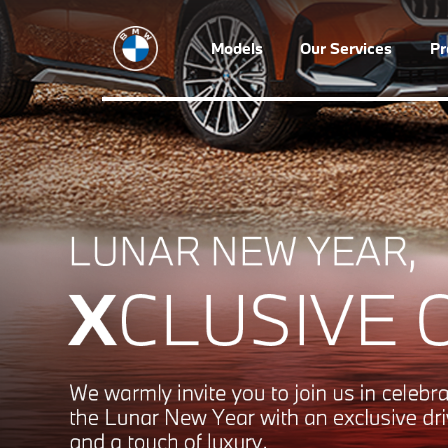
Models
Our Services
P