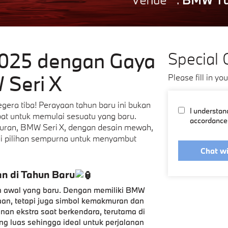
2025 dengan Gaya
Special 
 Seri X
Please fill in yo
era tiba! Perayaan tahun baru ini bukan
I understand
epat untuk memulai sesuatu yang baru.
accordance 
ran, BMW Seri X, dengan desain mewah,
adi pilihan sempurna untuk menyambut
Chat wi
n di Tahun Baru
an awal yang baru. Dengan memiliki BMW
aan, tetapi juga simbol kemakmuran dan
n ekstra saat berkendara, terutama di
ng luas sehingga ideal untuk perjalanan