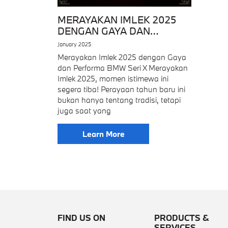
MERAYAKAN IMLEK 2025
DENGAN GAYA DAN
PERFORMA BMW SERI X
January 2025
Merayakan Imlek 2025 dengan Gaya
dan Performa BMW Seri X Merayakan
Imlek 2025, momen istimewa ini
segera tiba! Perayaan tahun baru ini
bukan hanya tentang tradisi, tetapi
juga saat yang
Learn More
FIND US ON
PRODUCTS &
SERVICES