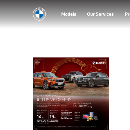
Models
Our Services
P