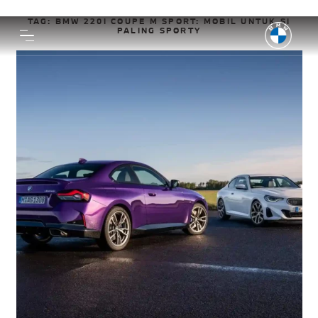
TAG:
BMW 220I COUPE M SPORT: MOBIL UNTUK SI
PALING SPORTY