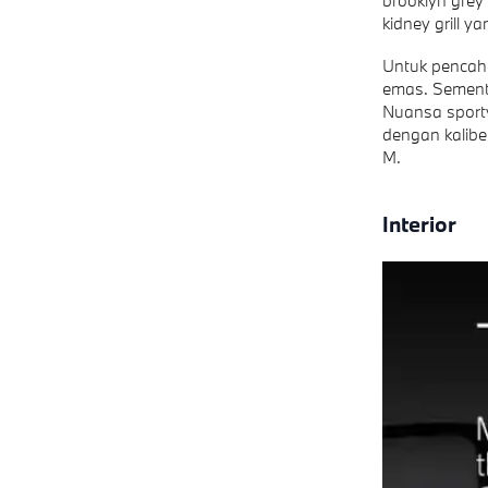
kidney grill 
Untuk pencaha
emas. Sementa
Nuansa sporty
dengan kalib
M.
Interior