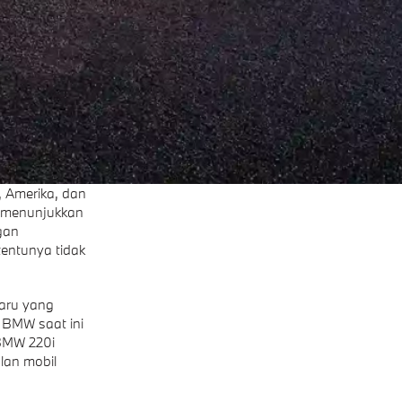
, Amerika, dan
h menunjukkan
gan
tentunya tidak
baru yang
 BMW saat ini
 BMW 220i
lan mobil