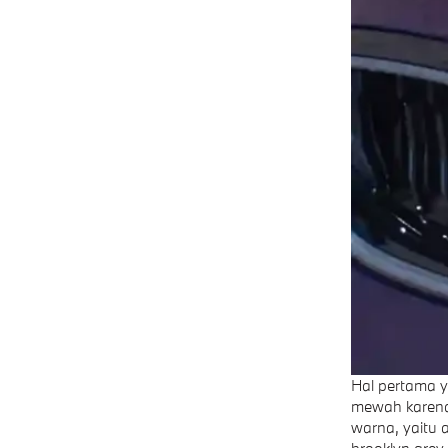
Hal pertama y
mewah karena
warna, yaitu a
brooklyn grey