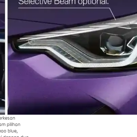
erkesan
m pilihan
mao blue,
api dengan dua