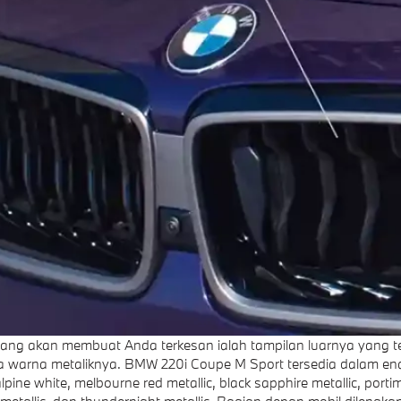
ang akan membuat Anda terkesan ialah tampilan luarnya yang t
 warna metaliknya. BMW 220i Coupe M Sport tersedia dalam ena
lpine white, melbourne red metallic, black sapphire metallic, porti
 metallic, dan thundernight metallic. Bagian depan mobil dilengk