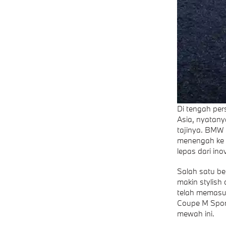
Di tengah per
Asia, nyatan
tajinya. BMW 
menengah ke a
lepas dari ino
Salah satu be
makin stylish
telah memasuk
Coupe M Sport
mewah ini.