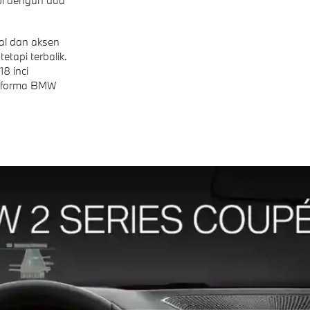
al dan aksen
tapi terbalik.
8 inci
erforma BMW