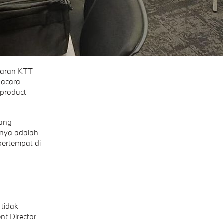
laran KTT
 acara
 product
yang
nya adalah
bertempat di
 tidak
nt Director