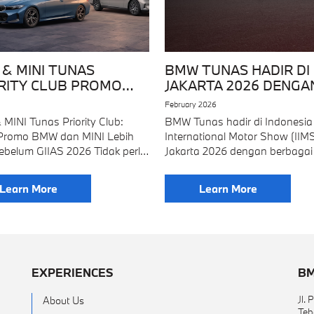
& MINI TUNAS
BMW TUNAS HADIR DI 
RITY CLUB PROMO
JAKARTA 2026 DENGA
S 2026
PROMO EKSKLUSIF
February 2026
MINI Tunas Priority Club:
BMW Tunas hadir di Indonesia
Promo BMW dan MINI Lebih
International Motor Show (IIM
ebelum GIIAS 2026 Tidak perlu
Jakarta 2026 dengan berbagai
 ke GIIAS 2026 untuk
BMW serta program pembelia
patkan promo BMW maupun
khusus yang hanya tersedia s
Learn More
Learn More
ari BMW
pameran di JIExpo Kemayoran
Sebagai salah satu
EXPERIENCES
BM
Jl.
About Us
Teb