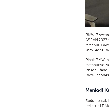
BMW i7 secar
ASEAN 2023 y
tersebut, BMW
knowledge BM
Pihak BMW Ind
mempunyai se
Ichsan Efendi
BMW Indonesia
Menjadi K
Sudah pasti, 
terkecuali BM