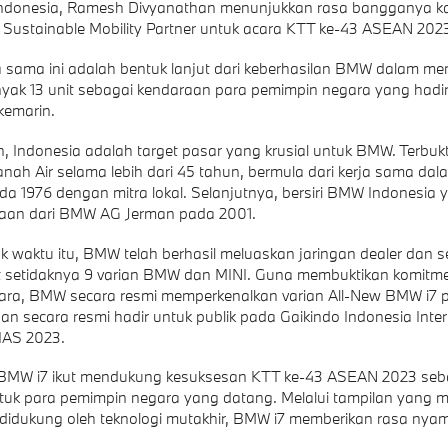
donesia, Ramesh Divyanathan menunjukkan rasa bangganya 
 Sustainable Mobility Partner untuk acara KTT ke-43 ASEAN 202
a sama ini adalah bentuk lanjut dari keberhasilan BMW dalam m
yak 13 unit sebagai kendaraan para pemimpin negara yang hadi
emarin.
n, Indonesia adalah target pasar yang krusial untuk BMW. Terbu
Tanah Air selama lebih dari 45 tahun, bermula dari kerja sama dal
a 1976 dengan mitra lokal. Selanjutnya, bersiri BMW Indonesia 
aan dari BMW AG Jerman pada 2001.
ak waktu itu, BMW telah berhasil meluaskan jaringan dealer dan se
t setidaknya 9 varian BMW dan MINI. Guna membuktikan komitm
ara, BMW secara resmi memperkenalkan varian All-New BMW i7 
dan secara resmi hadir untuk publik pada Gaikindo Indonesia Inte
IAS 2023.
, BMW i7 ikut mendukung kesuksesan KTT ke-43 ASEAN 2023 seb
tuk para pemimpin negara yang datang. Melalui tampilan yang
didukung oleh teknologi mutakhir, BMW i7 memberikan rasa nya