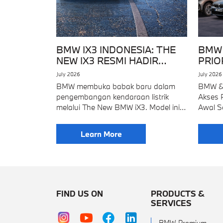
BMW IX3 INDONESIA: THE
BMW 
NEW IX3 RESMI HADIR
PRIO
DENGAN TEKNOLOGI NEUE
GIIA
July 2026
July 2026
KLASSE
BMW membuka babak baru dalam
BMW & 
pengembangan kendaraan listrik
Akses 
melalui The New BMW iX3. Model ini
Awal S
diperkenalkan di GIIAS 2026 sebagai
datang
SUV pertama yang menggunakan
menda
Learn More
platform Neue Klasse. Platform
MINI d
tersebut menghadirkan
FIND US ON
PRODUCTS &
SERVICES
BMW Premium