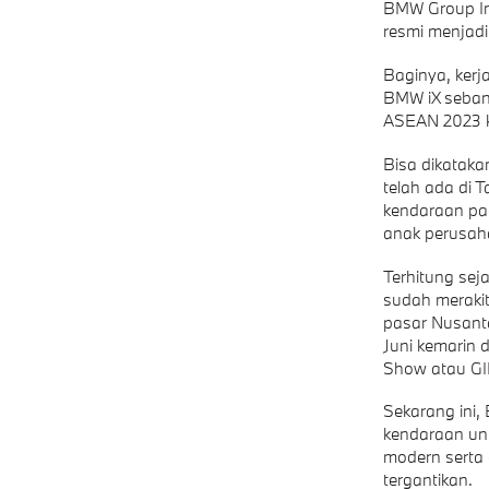
BMW Group In
resmi menjadi
Baginya, kerj
BMW iX seban
ASEAN 2023 k
Bisa dikataka
telah ada di 
kendaraan pad
anak perusah
Terhitung sej
sudah meraki
pasar Nusant
Juni kemarin 
Show atau GI
Sekarang ini
kendaraan un
modern serta 
tergantikan.