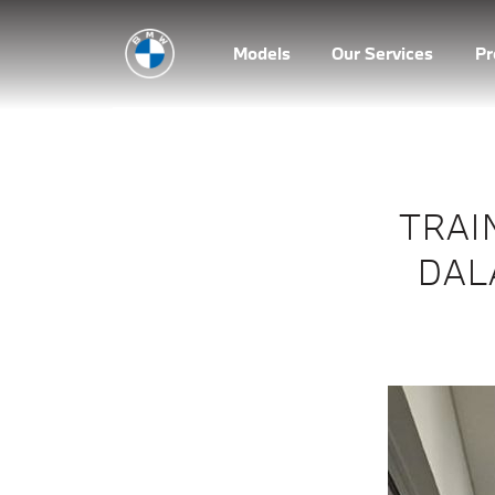
Models
Our Services
P
TRAI
DAL