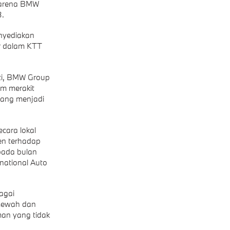
karena BMW
3.
enyediakan
r dalam KTT
kti, BMW Group
am merakit
yang menjadi
cara lokal
en terhadap
pada bulan
rnational Auto
agai
 mewah dan
man yang tidak