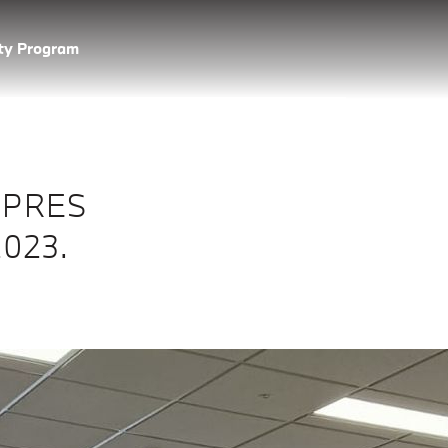
lty Program
MPRES
023.