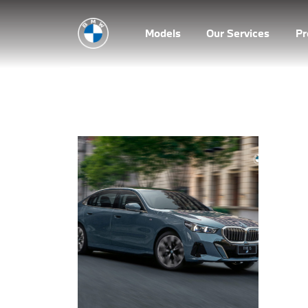
Models
Our Services
P