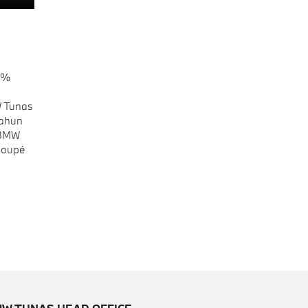
0%
W Tunas
Tahun
 BMW
Coupé