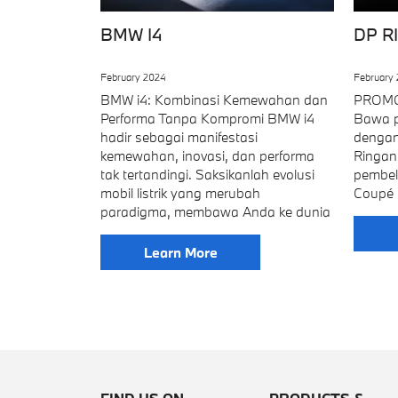
BMW I4
DP R
February 2024
February
BMW i4: Kombinasi Kemewahan dan
PROMO
Performa Tanpa Kompromi BMW i4
Bawa 
hadir sebagai manifestasi
dengan
kemewahan, inovasi, dan performa
Ringan
tak tertandingi. Saksikanlah evolusi
pembel
mobil listrik yang merubah
Coupé 
paradigma, membawa Anda ke dunia
Learn More