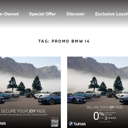
re-Owned
Special Offer
Discover
Exclusive Loya
TAG:
PROMO BMW I4