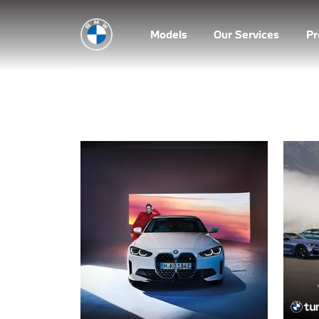
Models
Our Services
P