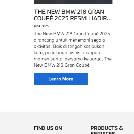
THE NEW BMW 218 GRAN
COUPÉ 2025 RESMI HADIR,
DAPATKAN PENAWARAN
June 2025
SPESIAL
The New BMW 218 Gran Coupé 2025
dirancang untuk menemani segala
aktivitas. Baik di tengah kesibukan
kota, perjalanan bisnis, maupun
momen santai bersama keluarga, The
New BMW 218 Gran Coupé
Learn More
FIND US ON
PRODUCTS &
SERVICES