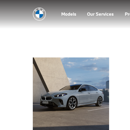
Models
Our Services
P