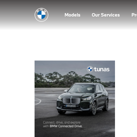
Models
Our Services
P