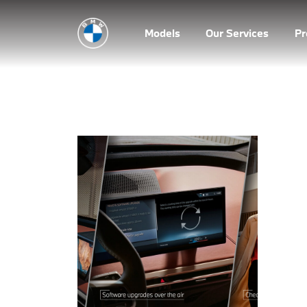
Models
Our Services
P