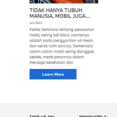
TIDAK HANYA TUBUH
MANUSIA, MOBIL JUGA
BUTUH CAIRAN YANG
July 2024
CUKUP!
Ketika berbicara tentang perawatan
mobil, sering kali fokus utamanya
adalah pada penggantian oli mesin
dan servis rutin lainnya. Sementara
cairan-cairan mobil sering dianggap
sepele, meski perannya dalam
menjaga kesehatan dan
Learn More