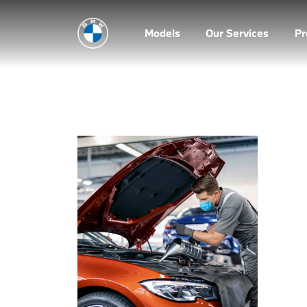
Models
Our Services
P