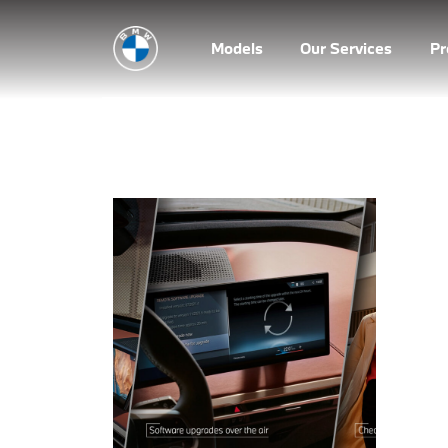
Models
Our Services
P