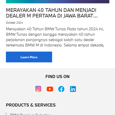
MERAYAKAN 40 TAHUN DAN MENJADI
DEALER M PERTAMA DI JAWA BARAT
DENGAN PELUNCURAN BMW M4 CS DAN
October 2024
M2 SPECIAL EDITION
Merayakan 40 Tahun BMW Tunas Pada tahun 2024 ini,
BMW Tunas dengan bangga merayakan 40 tahun
perjalanan panjangnya sebagai salah satu dealer
terkemuka BMW M di Indonesia. Selama empat dekade,
Learn More
FIND US ON
PRODUCTS & SERVICES