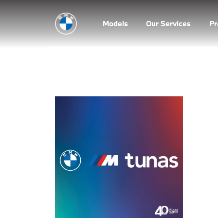
Models
Our Services
P