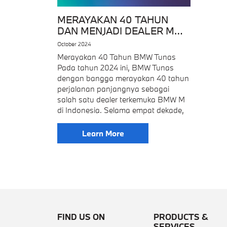
MERAYAKAN 40 TAHUN
DAN MENJADI DEALER M
PERTAMA DI JAWA BARAT
October 2024
DENGAN PELUNCURAN
Merayakan 40 Tahun BMW Tunas
BMW M4 CS DAN M2
Pada tahun 2024 ini, BMW Tunas
SPECIAL EDITION
dengan bangga merayakan 40 tahun
perjalanan panjangnya sebagai
salah satu dealer terkemuka BMW M
di Indonesia. Selama empat dekade,
Learn More
FIND US ON
PRODUCTS &
SERVICES