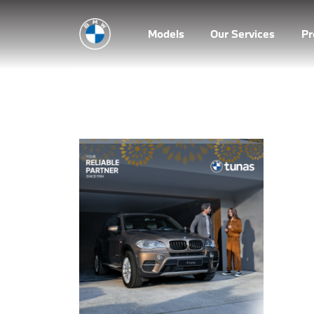
Models
Our Services
P