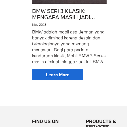
BMW SERI 3 KLASIK:
MENGAPA MASIH JADI
FAVORIT PECINTA MOBIL?
May 2023
BMW adalah mobil asal Jerman yang
banyak diminati karena desain dan
teknologinnya yang memang
menawan. Bagi para pecinta
kendaraan klasik, Mobil BMW 3 Series
masih diminati hingga saat ini. BMW
Learn More
FIND US ON
PRODUCTS &
SERVICES