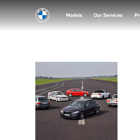
Models
Our Services
P