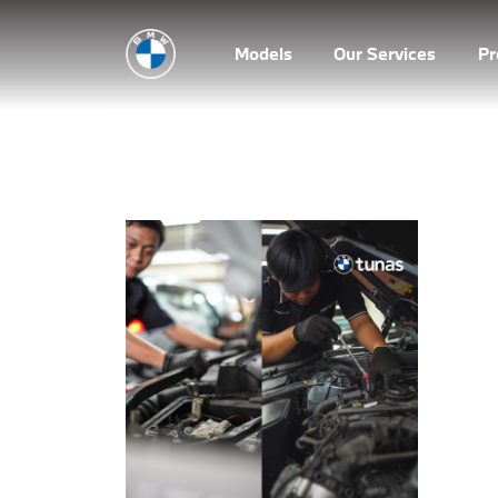
Models
Our Services
P