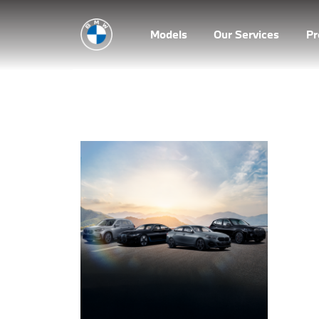
Models
Our Services
P