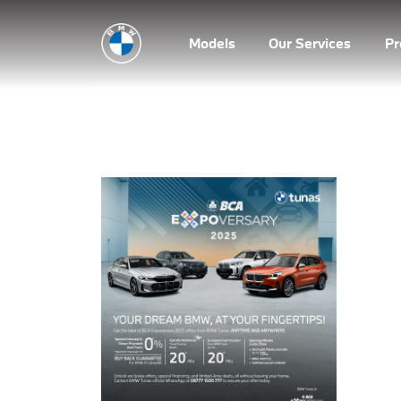
Models
Our Services
P