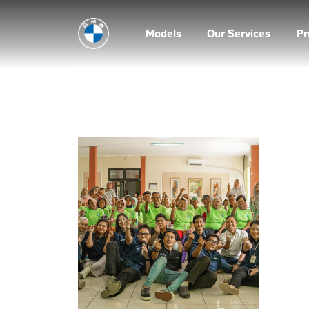
Models
Our Services
P