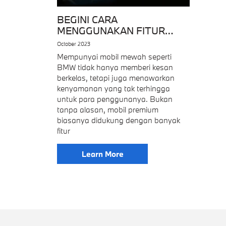
BEGINI CARA
MENGGUNAKAN FITUR
PARKING ASSISTANT PADA
October 2023
BMW
Mempunyai mobil mewah seperti
BMW tidak hanya memberi kesan
berkelas, tetapi juga menawarkan
kenyamanan yang tak terhingga
untuk para penggunanya. Bukan
tanpa alasan, mobil premium
biasanya didukung dengan banyak
fitur
Learn More