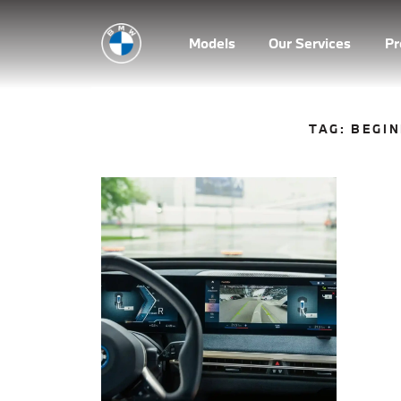
Models
Our Services
P
TAG:
BEGIN