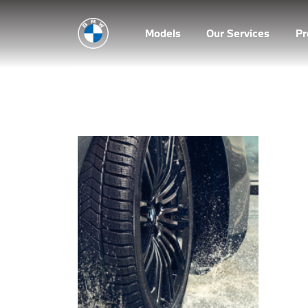
Models
Our Services
P