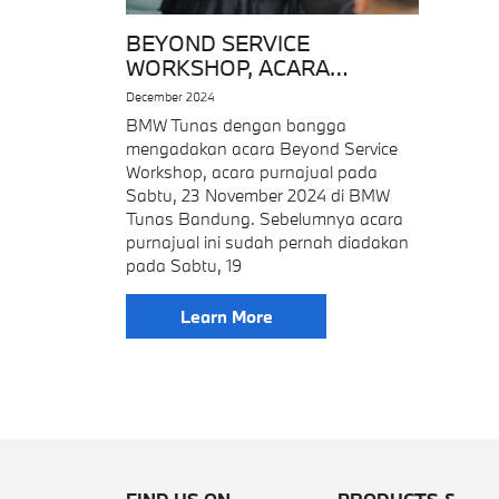
BEYOND SERVICE
WORKSHOP, ACARA
PURNAJUAL BMW
December 2024
PERTAMA DI INDONESIA
BMW Tunas dengan bangga
mengadakan acara Beyond Service
Workshop, acara purnajual pada
Sabtu, 23 November 2024 di BMW
Tunas Bandung. Sebelumnya acara
purnajual ini sudah pernah diadakan
pada Sabtu, 19
Learn More