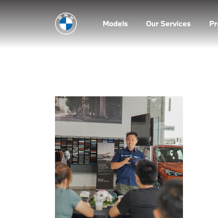
Models
Our Services
P