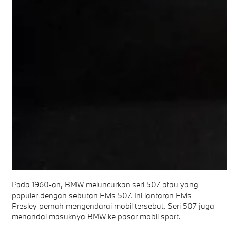
Pada 1960-an, BMW meluncurkan seri 507 atau yang
populer dengan sebutan Elvis 507. Ini lantaran Elvis
Presley pernah mengendarai mobil tersebut. Seri 507 juga
menandai masuknya BMW ke pasar mobil sport.