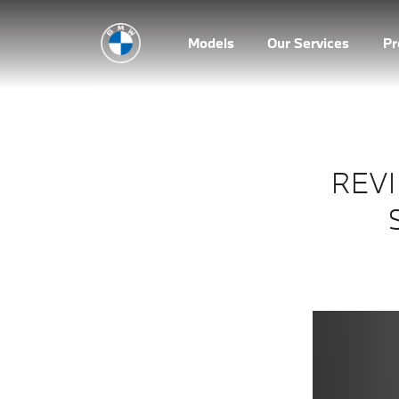
Models
Our Services
P
REVI