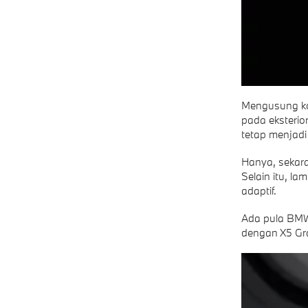
Mengusung kon
pada eksterio
tetap menjadi c
Hanya, sekara
Selain itu, la
adaptif.
Ada pula BMW 
dengan X5 Gra