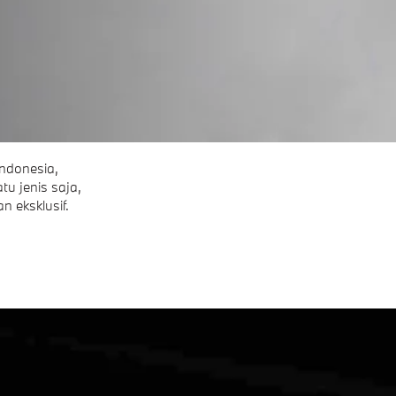
ndonesia,
tu jenis saja,
n eksklusif.