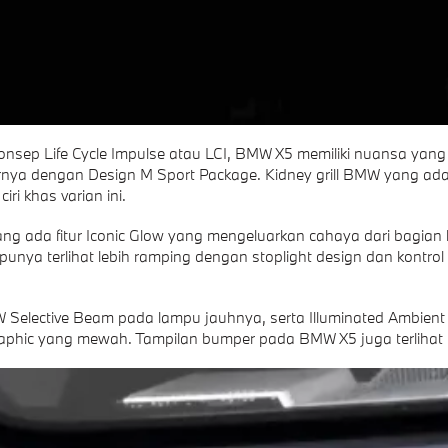
sep Life Cycle Impulse atau LCI, BMW X5 memiliki nuansa yang 
rnya dengan Design M Sport Package. Kidney grill BMW yang ada 
iri khas varian ini.
ng ada fitur Iconic Glow yang mengeluarkan cahaya dari bagian ki
mpunya terlihat lebih ramping dengan stoplight design dan kontrol
Selective Beam pada lampu jauhnya, serta Illuminated Ambient 
phic yang mewah. Tampilan bumper pada BMW X5 juga terlihat l