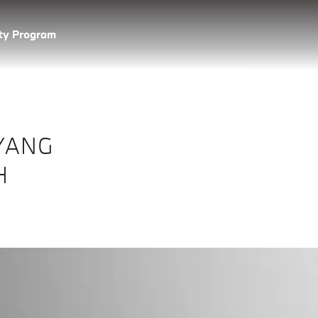
lty Program
 YANG
H