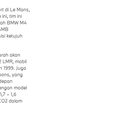
t di Le Mans,
i, tim ini
ebuah BMW M4
 GMB
isi ketujuh
arah akan
2 LMR, mobil
 1999. Juga
Koons, yang
 depan
dengan model
7 – 1,6
 CO2 dalam