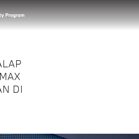
lty Program
ALAP
 MAX
N DI