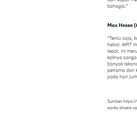
bahagia.”
Max Hesse 
“Tentu saja, 
hebat. WRT me
tepat. Ini me
kalinya sanga
banyak tekan
pertama dan k
pada hari Jum
Sumber:
https:
works-drivers-va