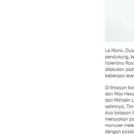
Le Mans. Du
pendukung, k
Valentino Ros
dilakukan pad
beberapa leve
Di lintasan 
dan Max Hess
dari Michelin
setimnya, Ti
dua balapan b
merayakan pa
manuver melew
dengan posisi