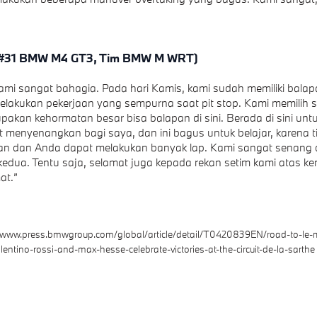
(#31 BMW M4 GT3, Tim BMW M WRT)
kami sangat bahagia. Pada hari Kamis, kami sudah memiliki bala
lakukan pekerjaan yang sempurna saat pit stop. Kami memilih s
rupakan kehormatan besar bisa balapan di sini. Berada di sini un
t menyenangkan bagi saya, dan ini bagus untuk belajar, karena t
an dan Anda dapat melakukan banyak lap. Kami sangat senang 
edua. Tentu saja, selamat juga kepada rekan setim kami atas 
at.”
//www.press.bmwgroup.com/global/article/detail/T0420839EN/road-to-l
lentino-rossi-and-max-hesse-celebrate-victories-at-the-circuit-de-la-sarthe