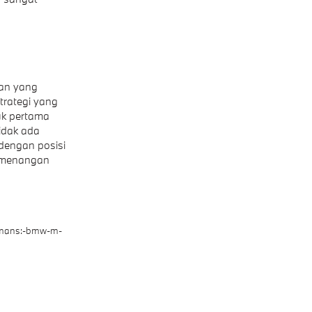
pan yang
trategi yang
tuk pertama
idak ada
dengan posisi
kemenangan
e-mans:-bmw-m-