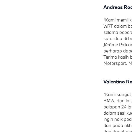
Andreas Roo
“Kami memili
WRT dalam ba
selama beber
satu-dua di b
Jérôme Polica
berharap dapa
Terima kasih 
Motorsport. 
Valentino 
“Kami sangat
BMW, dan ini 
balapan 24 ja
dalam sesi kua
ingin naik po
dan pada akhi
dan dapat me