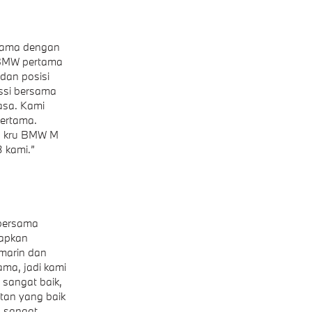
rsama dengan
 BMW pertama
dan posisi
ossi bersama
asa. Kami
pertama.
an kru BMW M
 kami.”
 bersama
iapkan
emarin dan
ama, jadi kami
 sangat baik,
tan yang baik
, sangat