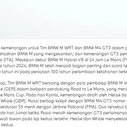
a kemenangan untuk Tim BMW M WRT dan BMW M4 GT3 dalam 
ehadiran BMW M yang mengesankan, dan kemenangan GT3 per
si (ITA). Meskipun debut BMW M Hybrid V8 di 24 Jam Le Mans (
a tahun 2024, BMW M telah menjadi bagian penting dari acara t
l tahun ini pada perayaan 100 tahun perlombaan ketahanan terke
balap, Tim BMW M WRT bersaing dengan para pembalap BMW M Va
e (GER) dalam balapan pendukung Road to Le Mans, yang mer
 Le Mans Cup. Pada hari Kamis, kemenangan diraih oleh Hesse da
m Whale (GBR). Rossi berbagi kokpit dengan BMW M4 GT3 nomor
erdurasi 55 menit dengan Jérôme Policand (FRA). Duo tersebut 
da hari Jumat ketika Rossi meraih kemenangan GT3 pertamany
ati lawan pada lap kedua terakhir. Hesse dan Whale menyelesa
 kedua.