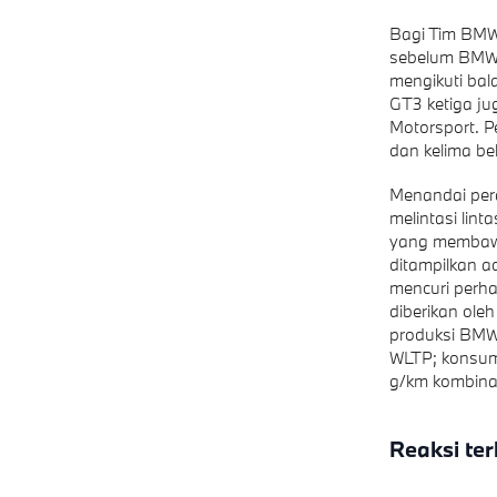
Bagi Tim BMW
sebelum BMW M
mengikuti ba
GT3 ketiga ju
Motorsport. P
dan kelima be
Menandai per
melintasi lin
yang membawa
ditampilkan a
mencuri perha
diberikan ol
produksi BMW 
WLTP; konsum
g/km kombinas
Reaksi te