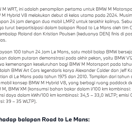
 M WRT, ini adalah penampilan pertama untuk BMW M Motorspor
 Hybrid V8 melakukan debut di kelas utama pada 2024. Musim in
lapan 24 jam dengan dua mobil LMP2 untuk terakhir kalinya. S
ga turut berpartisipasi dalam balapan Road to Le Mans oleh tim
embalap Roland dan Kristian Poulsen (keduanya DEN) finis di pos
las.
ayaan 100 tahun 24 Jam Le Mans, satu mobil balap BMW bersej
tasan dalam putaran demonstrasi pada akhir pekan, yaitu BMW V1
 kemenangan keseluruhan bagi BMW M Motorsport pada tahun
dalah BMW Art Cars legendaris karya Alexander Calder dan Jeff 
tian di Le Mans pada tahun 1975 dan 2010. Tampilan dari tahun
eh mobil konsep BMW M Hybrid V8, yang berbagi ruang paddock 
M, BMW XM (konsumsi bahan bakar dalam l/100 km kombinasi: 1,
si daya dalam kWh/100 km kombinasi: 34,5 – 33,0 WLTP; emisi
i: 39 – 35 WLTP).
rhadap balapan Road to Le Mans: