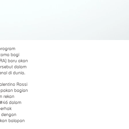
program
tama bagi
FRA) baru akan
ersebut dalam
nal di dunia.
lentino Rossi
upakan bagian
n rekan
 #46 dalam
berhak
a dengan
ikan balapan