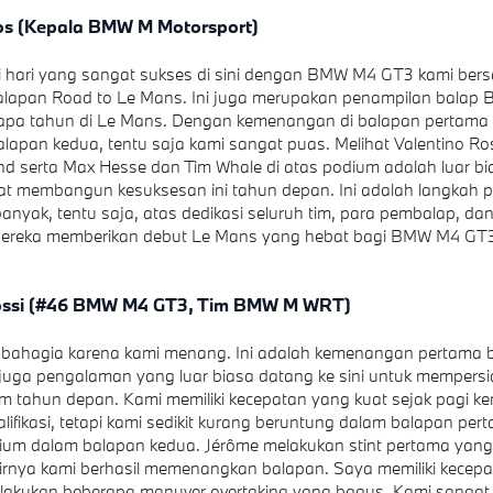
s (Kepala BMW M Motorsport)
ki hari yang sangat sukses di sini dengan BMW M4 GT3 kami be
lapan Road to Le Mans. Ini juga merupakan penampilan balap
apa tahun di Le Mans. Dengan kemenangan di balapan pertama 
alapan kedua, tentu saja kami sangat puas. Melihat Valentino R
nd serta Max Hesse dan Tim Whale di atas podium adalah luar bi
t membangun kesuksesan ini tahun depan. Ini adalah langkah 
banyak, tentu saja, atas dedikasi seluruh tim, para pembalap, d
Mereka memberikan debut Le Mans yang hebat bagi BMW M4 GT3
Rossi (#46 BMW M4 GT3, Tim BMW M WRT)
 bahagia karena kami menang. Ini adalah kemenangan pertama
juga pengalaman yang luar biasa datang ke sini untuk mempers
m tahun depan. Kami memiliki kecepatan yang kuat sejak pagi k
lifikasi, tetapi kami sedikit kurang beruntung dalam balapan pert
dium dalam balapan kedua. Jérôme melakukan stint pertama yang
rnya kami berhasil memenangkan balapan. Saya memiliki kecepa
lakukan beberapa manuver overtaking yang bagus. Kami sangat