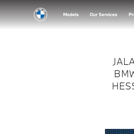
Models
Our Services
P
JAL
BMW
HES