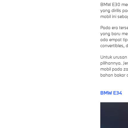
BMW E30 menja
yang dirilis 
mobil ini seba
Pada era ter
yang baru mem
ada empat tip
convertibles, 
Untuk urusan d
pilihannya. J
mobil pada za
bahan bakar d
BMW E34