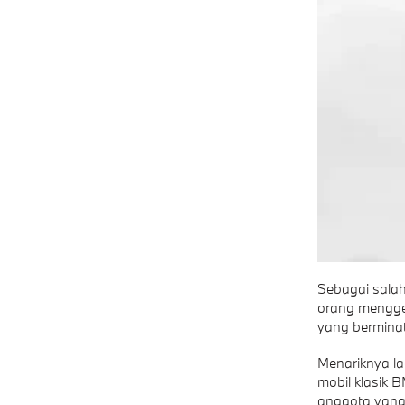
Sebagai salah
orang mengge
yang berminat
Menariknya la
mobil klasik 
anggota yang 