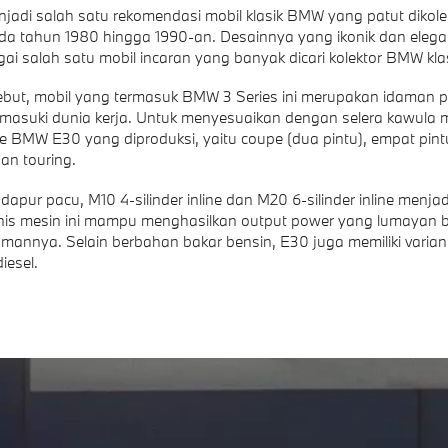
di salah satu rekomendasi mobil klasik BMW yang patut dikolek
pada tahun 1980 hingga 1990-an. Desainnya yang ikonik dan eleg
gai salah satu mobil incaran yang banyak dicari kolektor BMW klas
sebut, mobil yang termasuk BMW 3 Series ini merupakan idaman
asuki dunia kerja. Untuk menyesuaikan dengan selera kawula m
e BMW E30 yang diproduksi, yaitu coupe (dua pintu), empat pint
dan touring.
apur pacu, M10 4-silinder inline dan M20 6-silinder inline menja
enis mesin ini mampu menghasilkan output power yang lumayan 
mannya. Selain berbahan bakar bensin, E30 juga memiliki varia
iesel.