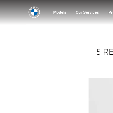
Models
Our Services
P
5 R