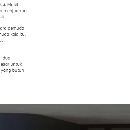
si. Mobil
an menjadikan
ik.
 para pemuda
uda kala itu,
u,
di dua
besar untuk
n yang butuh